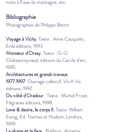
mots à Faux-la-montagne, etc.
Bibliographie
Photographies de Philippe Bertin
Voyage à Vichy.
Texte : Anne Cauquelin,
Erda éditions, 1993
Monsieur d'Orsay.
Texte : G-O
Châteaureynaud, éditions du Cercle d'art,
1995
Architectures et grands travaux
1977.1997
. Ouvrage collectif, Vis A Vis
éditions, 1997
Du côté d'Oradour
. Texte : Michel Frizot,
Filigranes éditions, 1998
Love & desire, le corps II
. Texte: William
Ewing, Ed. Thames et Hudson, Londres,
1999
La plume et la faux
. Préface : Annette