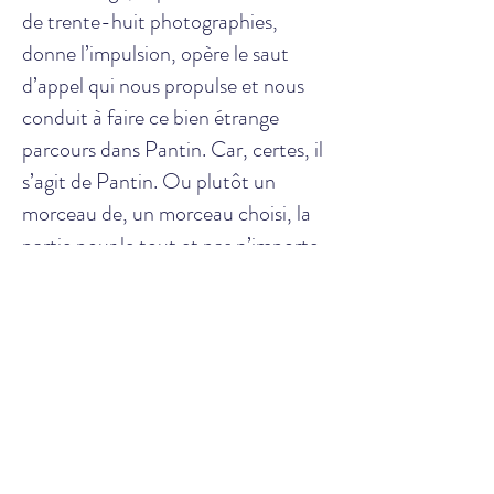
de trente-huit photographies,
donne l’impulsion, opère le saut
d’appel qui nous propulse et nous
conduit à faire ce bien étrange
parcours dans Pantin. Car, certes, il
s’agit de Pantin. Ou plutôt un
morceau de, un morceau choisi, la
partie pour le tout et pas n’importe
laquelle. Mais on ne sait plus quand
on y est : aujourd’hui ? hier ? S’agit-
il d’un document historique d’une
fête municipale durant les années
du Front Populaire ? D’un
photogramme de L’Atalante de
Jean Vigo, d’un instantané pris ce